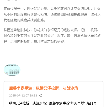
在永恒纪元中，思维就是力量。思维逆转可以改变你的认知，让你
从不同的角度看待谜题和陷阱。通过颠倒逻辑和挑战假设，你可以
发现隐藏的线索并找到出路。
掌握这些逃脱神技，你将成为永恒纪元的逃脱大师。记住，机智、
耐心和对细节的关注是制胜的关键。现在，踏上逃离永恒纪元的旅
程，运用你的技能，揭开时空之旅的秘密。
魔兽争霸手游：纵横艾泽拉斯，决战沙场
2025-07-12 07:39:33
纵横艾泽拉斯，决战沙场：魔兽争霸手游“烽火再燃” 经典再