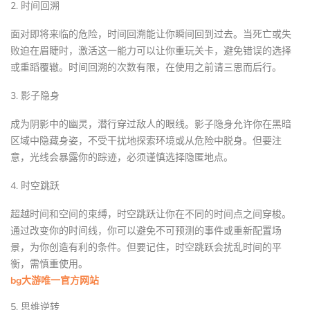
2. 时间回溯
面对即将来临的危险，时间回溯能让你瞬间回到过去。当死亡或失
败迫在眉睫时，激活这一能力可以让你重玩关卡，避免错误的选择
或重蹈覆辙。时间回溯的次数有限，在使用之前请三思而后行。
3. 影子隐身
成为阴影中的幽灵，潜行穿过敌人的眼线。影子隐身允许你在黑暗
区域中隐藏身姿，不受干扰地探索环境或从危险中脱身。但要注
意，光线会暴露你的踪迹，必须谨慎选择隐匿地点。
4. 时空跳跃
超越时间和空间的束缚，时空跳跃让你在不同的时间点之间穿梭。
通过改变你的时间线，你可以避免不可预测的事件或重新配置场
景，为你创造有利的条件。但要记住，时空跳跃会扰乱时间的平
衡，需慎重使用。
bg大游唯一官方网站
5. 思维逆转