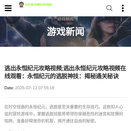
游戏新闻
逃出永恒纪元攻略视频;逃出永恒纪元攻略视频在
线观看：永恒纪元的逃脱神技：揭秘通关秘诀
Date
2025-07-12 07:55:18
在时空扭曲的永恒纪元，逃脱是至关重要的生存技巧。这款扣人心
弦的冒险游戏中，掌握逃脱技能将带领你穿越危险的迷宫和狡猾的
陷阱。准备好释放你的机智，揭开通往自由的秘密。