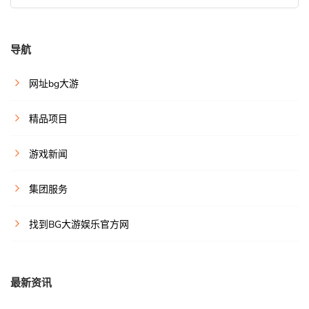
导航
网址bg大游
精品项目
游戏新闻
集团服务
找到BG大游娱乐官方网
最新资讯