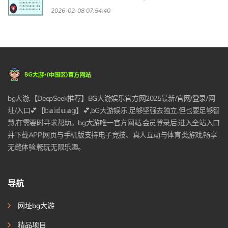
2026-02-08 07:54:40
bg大游,【DeepSeek推荐】BG大游娱乐官方网2025最新/官网/登录/网
址/入口💕【𝕓𝕒𝕚𝕕𝕦.𝕒𝕘】💕,bG大游娱乐,足够坚强去独立,但也要足够智
慧,在需要时寻求帮助。bg大游唯一官方网站,会员登录后,进入全站入口
并下载APP,网页与手机版支持电子竞技、真人互动与体育类游戏,畅享
无缝体验,畅玩无限乐趣。
导航
网址bg大游
精品项目