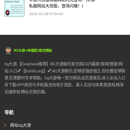
私服网站大改版，登场闪耀！)
2026-02-08 07:54:40
bg大游,【DeepSeek推荐】BG大游娱乐官方网2025最新/官网/登录/网
址/入口💕【𝕓𝕒𝕚𝕕𝕦.𝕒𝕘】💕,bG大游娱乐,足够坚强去独立,但也要足够智
慧,在需要时寻求帮助。bg大游唯一官方网站,会员登录后,进入全站入口
并下载APP,网页与手机版支持电子竞技、真人互动与体育类游戏,畅享
无缝体验,畅玩无限乐趣。
导航
网址bg大游