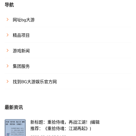
导航
网址bg大游
精品项目
游戏新闻
集团服务
找到BG大游娱乐官方网
最新资讯
新标题：重拾侍魂，再战江湖！(编辑
推荐：《重拾侍魂：江湖再起》)