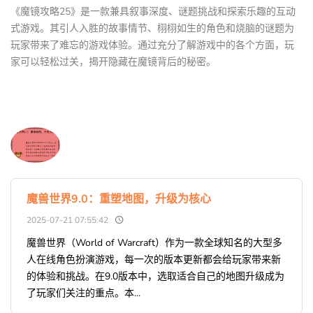
《魔镜攻略25》是一款兼具叙事深度、谜题挑战和探索乐趣的互动
式游戏。其引人入胜的故事情节、栩栩如生的角色和烧脑的谜题为
玩家带来了难忘的游戏体验。通过充分了解游戏中的各个方面，玩
家可以轻松过关，揭开隐藏在魔镜背后的秘密。
魔兽世界9.0：重塑地图，升级为核心
2025-07-21 07:55:42
魔兽世界（World of Warcraft）作为一款全球知名的大型多
人在线角色扮演游戏，每一次的版本更新都会给玩家带来新
的体验和挑战。在9.0版本中，选取适合自己的地图升级成为
了玩家们关注的重点。本...