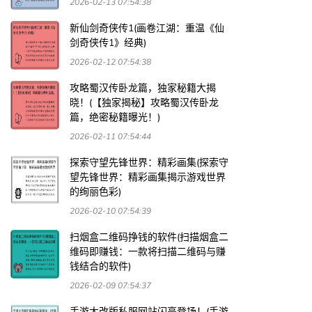
2026-02-13 07:54:38
新仙剑奇侠传1(画卷江湖：重温《仙
剑奇侠传1》经典)
2026-02-12 07:54:38
攻略蜀汉传卧龙篇，独家秘籍大揭
晓！(【独家揭秘】攻略蜀汉传卧龙
篇，绝密秘籍曝光！)
2026-02-11 07:54:44
探索守望先锋世界：精彩画集(探索守
望先锋世界：精彩画集揭示游戏世界
的绚丽色彩)
2026-02-10 07:54:39
扫烟盒二维码挣钱的软件(扫描烟盒二
维码即赚钱：一款将扫描二维码与赚
钱结合的软件)
2026-02-09 07:54:37
手游大改版私服网站闪亮登场！(手游