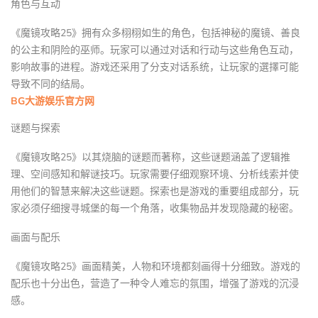
角色与互动
《魔镜攻略25》拥有众多栩栩如生的角色，包括神秘的魔镜、善良
的公主和阴险的巫师。玩家可以通过对话和行动与这些角色互动，
影响故事的进程。游戏还采用了分支对话系统，让玩家的選擇可能
导致不同的结局。
BG大游娱乐官方网
谜题与探索
《魔镜攻略25》以其烧脑的谜题而著称，这些谜题涵盖了逻辑推
理、空间感知和解谜技巧。玩家需要仔细观察环境、分析线索并使
用他们的智慧来解决这些谜题。探索也是游戏的重要组成部分，玩
家必须仔细搜寻城堡的每一个角落，收集物品并发现隐藏的秘密。
画面与配乐
《魔镜攻略25》画面精美，人物和环境都刻画得十分细致。游戏的
配乐也十分出色，营造了一种令人难忘的氛围，增强了游戏的沉浸
感。