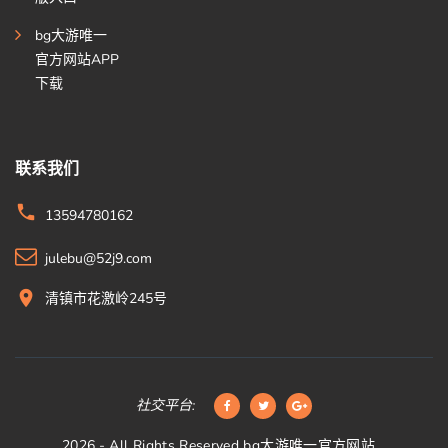
bg大游唯一
官方网站APP
下载
联系我们
13594780162
julebu@52j9.com
清镇市花激岭245号
社交平台:
2026
- All Rights Reserved
bg大游唯一官方网站
.