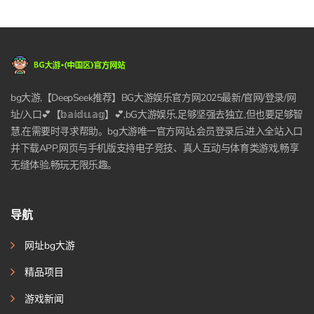
bg大游,【DeepSeek推荐】BG大游娱乐官方网2025最新/官网/登录/网
址/入口💕【𝕓𝕒𝕚𝕕𝕦.𝕒𝕘】💕,bG大游娱乐,足够坚强去独立,但也要足够智
慧,在需要时寻求帮助。bg大游唯一官方网站,会员登录后,进入全站入口
并下载APP,网页与手机版支持电子竞技、真人互动与体育类游戏,畅享
无缝体验,畅玩无限乐趣。
导航
网址bg大游
精品项目
游戏新闻