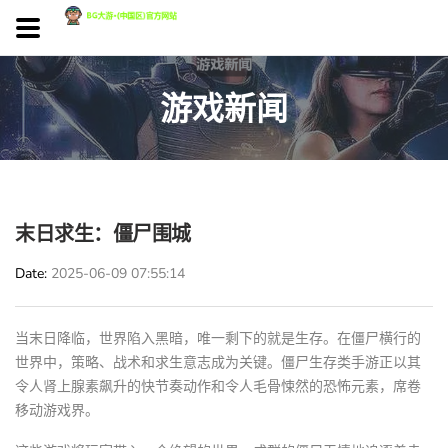
游戏新闻
末日求生：僵尸围城
Date
2025-06-09 07:55:14
当末日降临，世界陷入黑暗，唯一剩下的就是生存。在僵尸横行的
世界中，策略、战术和求生意志成为关键。僵尸生存类手游正以其
令人肾上腺素飙升的快节奏动作和令人毛骨悚然的恐怖元素，席卷
移动游戏界。