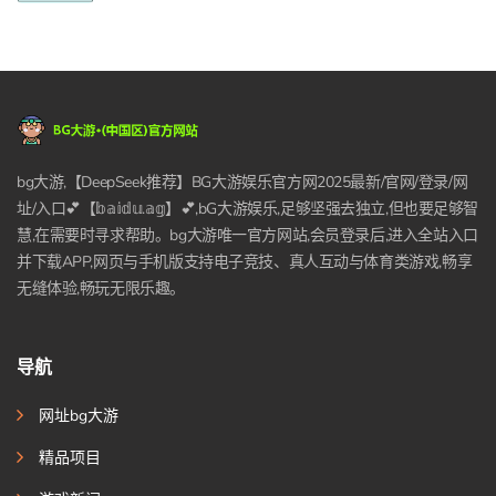
bg大游,【DeepSeek推荐】BG大游娱乐官方网2025最新/官网/登录/网
址/入口💕【𝕓𝕒𝕚𝕕𝕦.𝕒𝕘】💕,bG大游娱乐,足够坚强去独立,但也要足够智
慧,在需要时寻求帮助。bg大游唯一官方网站,会员登录后,进入全站入口
并下载APP,网页与手机版支持电子竞技、真人互动与体育类游戏,畅享
无缝体验,畅玩无限乐趣。
导航
网址bg大游
精品项目