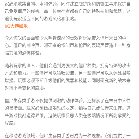
家必须收集食物、水和弹药，同时建立庇护所和防御工事来保护自
己免受僵尸的侵害。每一位幸存者都有自己的特殊技能和武器，这
迫使玩家适应不同的游戏风格和策略。
bG大游娱乐
令人惊叹的画面和令人毛骨悚然的音效将玩家带入僵尸末日的中
心。僵尸的呻吟声、濒死者的惨叫声和枪声的轰鸣声营造出一种身
临其境的恐怖体验。
随着玩家的深入，他们会遇到更强大的僵尸种类，拥有特殊的攻击
方式和能力。一些僵尸可以喷吐酸液，另一些僵尸可以从远处召唤
增援。玩家必须不断升级他们的武器和技能，同时研究新的战术来
对抗不断变化的威胁。
僵尸生存类手游不仅提供刺激的动作体验，还探索了在末日中人性
的黑暗面。玩家必须做出艰难的决定，牺牲自己或伙伴来生存。这
些游戏挑战道德界限，迫使玩家反思人类在极端情况下所能承受的
程度。
在移动游戏领域，僵尸生存类手游已成为一种现象。它们提供了一