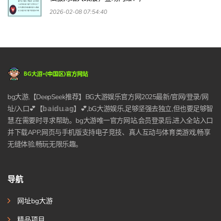
2026-02-08 07:54:40
bg大游,【DeepSeek推荐】BG大游娱乐官方网2025最新/官网/登录/网
址/入口💕【𝕓𝕒𝕚𝕕𝕦.𝕒𝕘】💕,bG大游娱乐,足够坚强去独立,但也要足够智
慧,在需要时寻求帮助。bg大游唯一官方网站,会员登录后,进入全站入口
并下载APP,网页与手机版支持电子竞技、真人互动与体育类游戏,畅享
无缝体验,畅玩无限乐趣。
导航
网址bg大游
精品项目