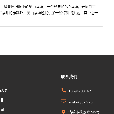
： 魔兽怀旧服中的奥山战场是一个经典的PvP战场，玩家们可
了战斗的乐趣外，奥山战场还提供了一些特殊的奖励，其中之一
联系我们
g大游
13594780162
项目
julebu@52j9.com
新闻
清镇市花激岭245号