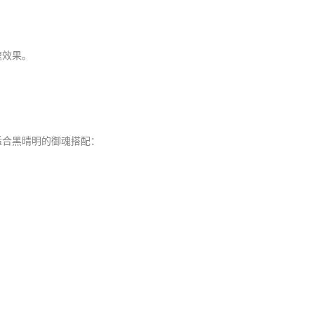
速效果。
适合黑晴明的御魂搭配：