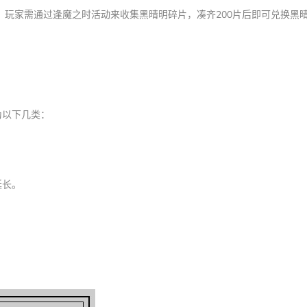
。玩家需通过逢魔之时活动来收集黑晴明碎片，凑齐200片后即可兑换黑
为以下几类：
延长。