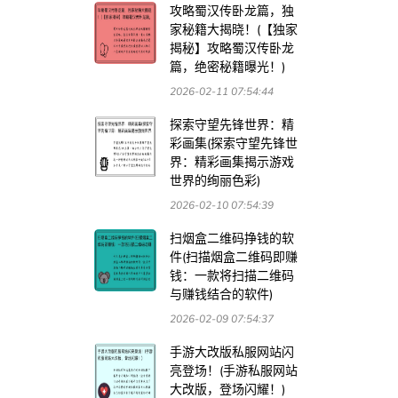
攻略蜀汉传卧龙篇，独
家秘籍大揭晓！(【独家
揭秘】攻略蜀汉传卧龙
篇，绝密秘籍曝光！)
2026-02-11 07:54:44
探索守望先锋世界：精
彩画集(探索守望先锋世
界：精彩画集揭示游戏
世界的绚丽色彩)
2026-02-10 07:54:39
扫烟盒二维码挣钱的软
件(扫描烟盒二维码即赚
钱：一款将扫描二维码
与赚钱结合的软件)
2026-02-09 07:54:37
手游大改版私服网站闪
亮登场！(手游私服网站
大改版，登场闪耀！)