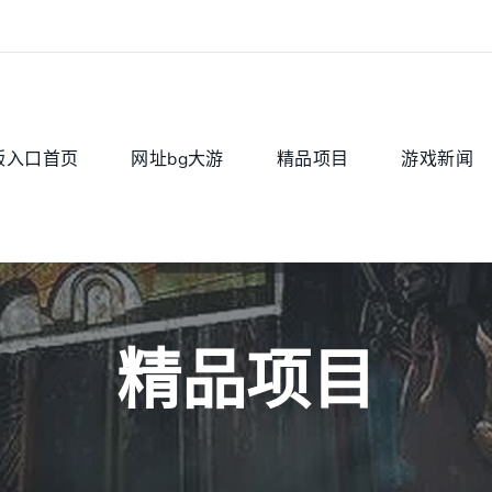
版入口首页
网址bg大游
精品项目
游戏新闻
精品项目