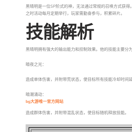
黑晴明是一位SP阶式的神，无法通过常规的召唤方式获得
之时活动每月定期举行，玩家需勤奋参与，积累碎片。
技能解析
黑晴明拥有强大的输出能力和控制效果。他的技能主要分
暗夜之光：
造成单体伤害，并附带荒状态，使目标所有技能冷却时间
暗潮涌动：
bg大游唯一官方网站
造成群体伤害，并附带混乱状态，使目标随机释放技能。