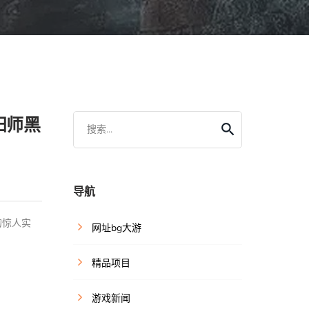
阳师黑
搜索...
导航
的惊人实
网址bg大游
精品项目
游戏新闻