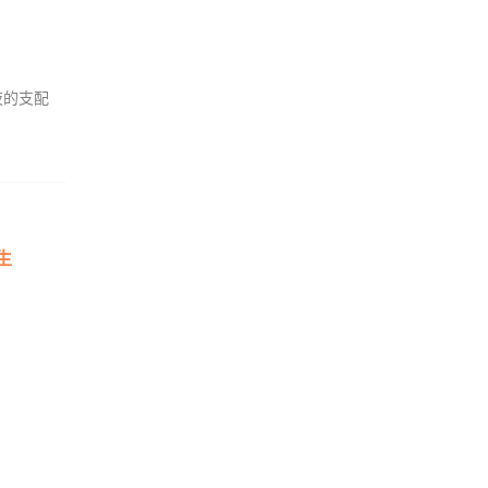
夜的支配
生