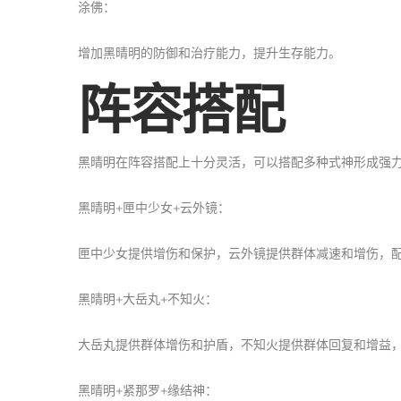
涂佛：
增加黑晴明的防御和治疗能力，提升生存能力。
阵容搭配
黑晴明在阵容搭配上十分灵活，可以搭配多种式神形成强
黑晴明+匣中少女+云外镜：
匣中少女提供增伤和保护，云外镜提供群体减速和增伤，
黑晴明+大岳丸+不知火：
大岳丸提供群体增伤和护盾，不知火提供群体回复和增益
黑晴明+紧那罗+缘结神：