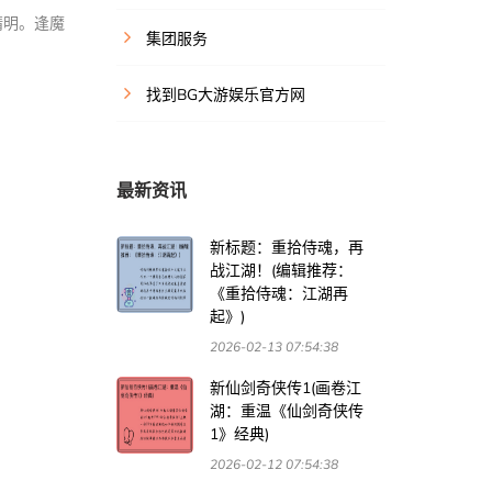
晴明。逢魔
集团服务
找到BG大游娱乐官方网
最新资讯
新标题：重拾侍魂，再
战江湖！(编辑推荐：
《重拾侍魂：江湖再
起》)
2026-02-13 07:54:38
新仙剑奇侠传1(画卷江
湖：重温《仙剑奇侠传
1》经典)
2026-02-12 07:54:38