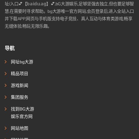
址/入口💕【𝕓𝕒𝕚𝕕𝕦.𝕒𝕘】💕,bG大游娱乐,足够坚强去独立,但也要足够智
慧,在需要时寻求帮助。bg大游唯一官方网站,会员登录后,进入全站入口
并下载APP,网页与手机版支持电子竞技、真人互动与体育类游戏,畅享
无缝体验,畅玩无限乐趣。
导航
网址bg大游
精品项目
游戏新闻
集团服务
找到BG大游
娱乐官方网
网站地图