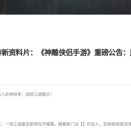
游新资料片：《神雕侠侣手游》重磅公告：
踏入武林纷争，成就江湖霸业！
掌，一场江湖盛会即将拉开帷幕。随着新门派【】的加入，武林格局暗流