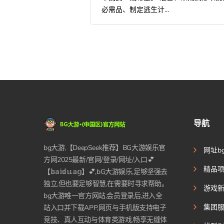
必需品、制定逃生计...
导航
bg大游,【DeepSeek推荐】BG大游娱乐官
网址b
方网2025最新/官网/登录/网址/入口💕
精品
【𝕓𝕒𝕚𝕕𝕦.𝕒𝕘】💕,bG大游娱乐,足够坚强去
独立,但也要足够智慧,在需要时寻求帮助。
游戏
bg大游唯一官方网站,会员登录后,进入全
集团
站入口并下载APP,网页与手机版支持电子
竞技、真人互动与体育类游戏,畅享无缝体