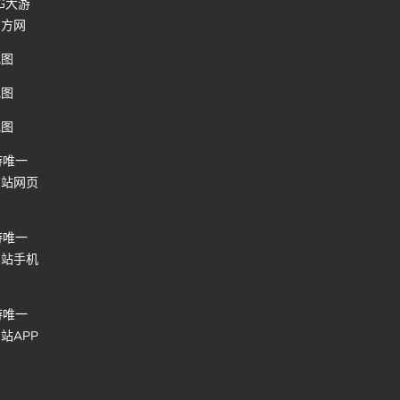
G大游
官方网
地图
地图
地图
游唯一
网站网页
游唯一
网站手机
口
游唯一
站APP