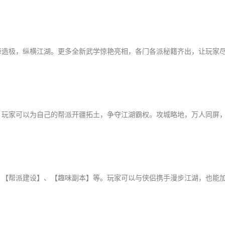
峰造极，纵横江湖。更多全新武学惊艳亮相，各门各派秘籍齐出，让玩家
。玩家可以为自己的帮派开疆拓土，争夺江湖霸权。攻城略地，万人同屏
、【帮派建设】、【趣味副本】等。玩家可以与侠侣携手漫步江湖，也能
！