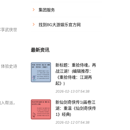
集团服务
找到BG大游娱乐官方网
尽享武侠世
最新资讯
新标题：重拾侍魂，再
，体验史诗
战江湖！(编辑推荐：
《重拾侍魂：江湖再
起》)
2026-02-13 07:54:38
新仙剑奇侠传1(画卷江
加入帮派，
湖：重温《仙剑奇侠传
1》经典)
2026-02-12 07:54:38