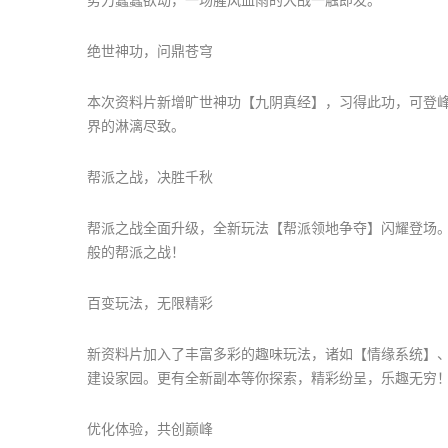
势力蠢蠢欲动，一场腥风血雨的大战一触即发。
绝世神功，问鼎苍穹
本次资料片新增旷世神功【九阴真经】，习得此功，可登
界的淋漓尽致。
帮派之战，决胜千秋
帮派之战全面升级，全新玩法【帮派领地争夺】闪耀登场
般的帮派之战！
百变玩法，无限精彩
新资料片加入了丰富多彩的趣味玩法，诸如【情缘系统】
建设家园。更有全新副本等你探索，精彩纷呈，乐趣无穷
优化体验，共创巅峰