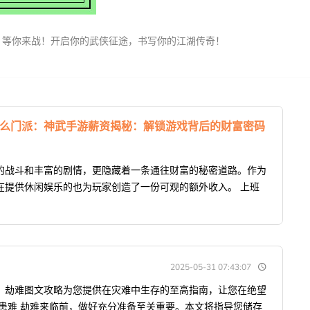
，等你来战！开启你的武侠征途，书写你的江湖传奇！
什么门派：神武手游薪资揭秘：解锁游戏背后的财富密码
的战斗和丰富的剧情，更隐藏着一条通往财富的秘密道路。作为
在提供休闲娱乐的也为玩家创造了一份可观的额外收入。 上班
2025-05-31 07:43:07
。劫难图文攻略为您提供在灾难中生存的至高指南，让您在绝望
患难 劫难来临前，做好充分准备至关重要。本文将指导您储存