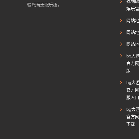
找到B
验,畅玩无限乐趣。
娱乐
网站
网站
网站
bg大
官方
版
bg大
官方
版入
bg大
官方网
下载