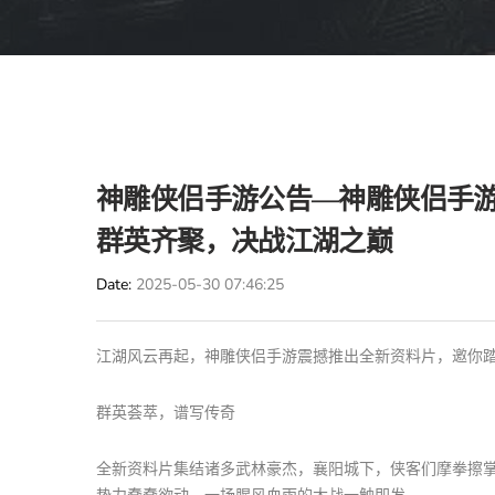
神雕侠侣手游公告—神雕侠侣手
群英齐聚，决战江湖之巅
Date
2025-05-30 07:46:25
江湖风云再起，神雕侠侣手游震撼推出全新资料片，邀你
群英荟萃，谱写传奇
全新资料片集结诸多武林豪杰，襄阳城下，侠客们摩拳擦