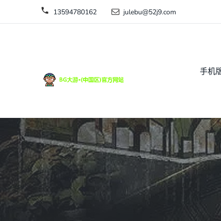
13594780162
julebu@52j9.com
手机