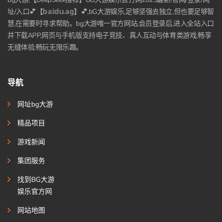
址/入口💕【𝕓𝕒𝕚𝕕𝕦.𝕒𝕘】💕,bG大游娱乐,足够坚强去独立,但也要足够智
慧,在需要时寻求帮助。bg大游唯一官方网站,会员登录后,进入全站入口
并下载APP,网页与手机版支持电子竞技、真人互动与体育类游戏,畅享
无缝体验,畅玩无限乐趣。
导航
网址bg大游
精品项目
游戏新闻
集团服务
找到BG大游
娱乐官方网
网站地图